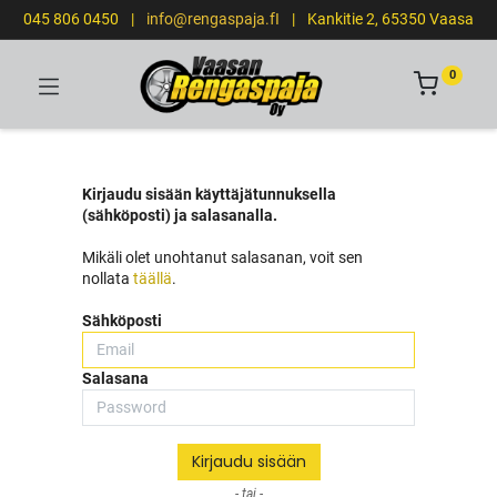
045 806 0450
|
info@rengaspaja.fI
|
Kankitie 2, 65350 Vaasa
0
Kirjaudu sisään käyttäjätunnuksella
(sähköposti) ja salasanalla.
Mikäli olet unohtanut salasanan, voit sen
nollata
täällä
.
Sähköposti
Salasana
Kirjaudu sisään
- tai -