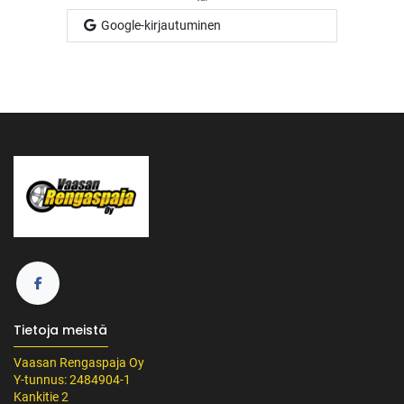
Google-kirjautuminen
Tietoja meistä
Vaasan Rengaspaja Oy
Y-tunnus: 2484904-1
Kankitie 2