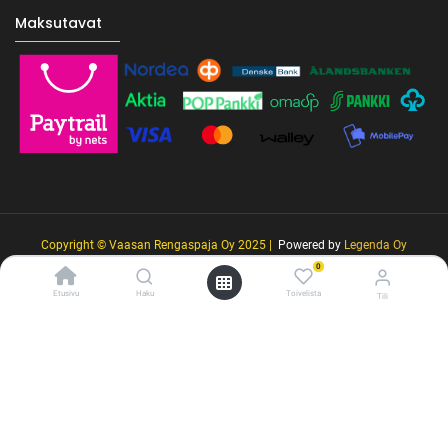
Maksutavat
Copyright © Vaasan Rengaspaja Oy 2025 |
Powered by
Legenda Oy
0
Etusivu
Haku
Toivelista
Tili
/* ---------------------------------------------------------- Vaasan Rengaspaja –
typografia + väriteema (Odoo CSS-injektio) ---------------------------------------------
------------- */ /* Fontit Google Fontsista */ @import
url('https://fonts.googleapis.com/css2?
family=Bebas+Neue&family=Inter:wght@400;500;600&display=swap');
/* Brändivärit muuttujina */ :root { --vr-yellow: #F4D521; /* Pääkeltainen
*/ --vr-gold: #BA9517; /* Tummempi kulta (hover, korostukset) */ --vr-