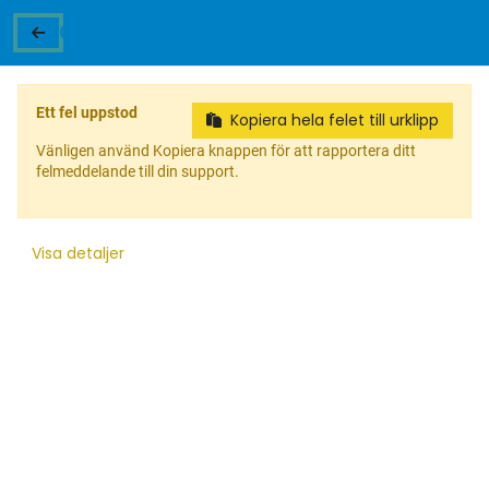
045 806 0450
|
info@rengaspaja.fI
|
Kankitie 2, 65350 Vasa
Odoo Klient Fel
0
Ett fel uppstod
Kopiera hela felet till urklipp
Vänligen använd Kopiera knappen för att rapportera ditt
felmeddelande till din support.
Visa detaljer
Vi får saker att rulla.
Beställ däck och fälgar enkelt här – boka montering
på samma gång.
Till webbutiken