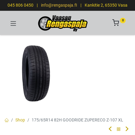
045 806 0450
|
info@rengaspaja.fI
|
Kankitie 2, 65350 Vasa
0
Shop
175/65R14 82H GOODRIDE ZUPERECO Z-107 XL