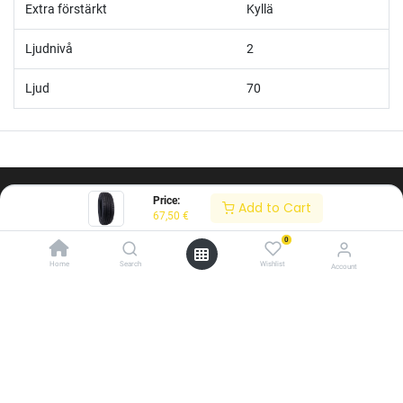
Extra förstärkt
Kyllä
Ljudnivå
2
Ljud
70
Price:
Add to Cart
67,50
€
0
Home
Search
Wishlist
Account
/* ---------------------------------------------------------- Vaasan Rengaspaja –
typografia + väriteema (Odoo CSS-injektio) ---------------------------------------------
------------- */ /* Fontit Google Fontsista */ @import
url('https://fonts.googleapis.com/css2?
family=Bebas+Neue&family=Inter:wght@400;500;600&display=swap');
/* Brändivärit muuttujina */ :root { --vr-yellow: #F4D521; /* Pääkeltainen
Om oss
*/ --vr-gold: #BA9517; /* Tummempi kulta (hover, korostukset) */ --vr-