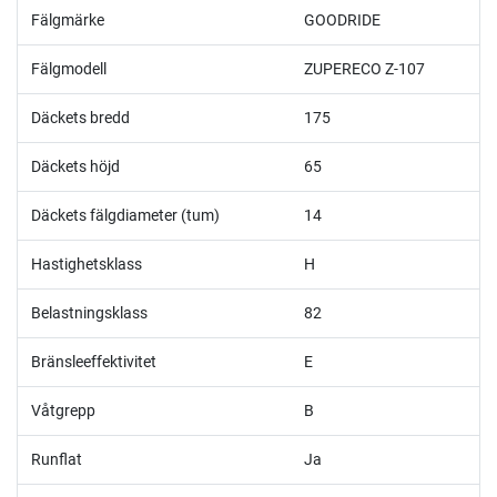
Fälgmärke
GOODRIDE
Fälgmodell
ZUPERECO Z-107
Däckets bredd
175
Däckets höjd
65
Däckets fälgdiameter (tum)
14
Hastighetsklass
H
Belastningsklass
82
Bränsleeffektivitet
E
Våtgrepp
B
Runflat
Ja