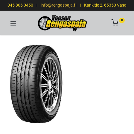
045 806 0450
|
info@rengaspaja.fI
|
Kankitie 2, 65350 Vasa
0