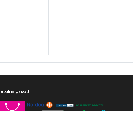
Betalningssätt
------- */ /* Fontit Google Fontsista */ @import
-vr-yellow: #F4D521; /* Pääkeltainen */ --vr-gold: #BA9517; /*
F; /* Valkoinen */ } /* --------------------------- Perustypografia ---------
e UI", sans-serif; font-size: 16px; font-weight: 400; line-height: 1.55; color: