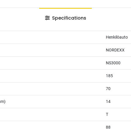
Specifications
Henkilöauto
NORDEXX
NS3000
185
70
um)
14
T
88