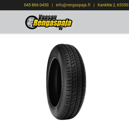
045 806 0450
|
info@rengaspaja.fI
|
Kankitie 2, 65350
STARTSIDA