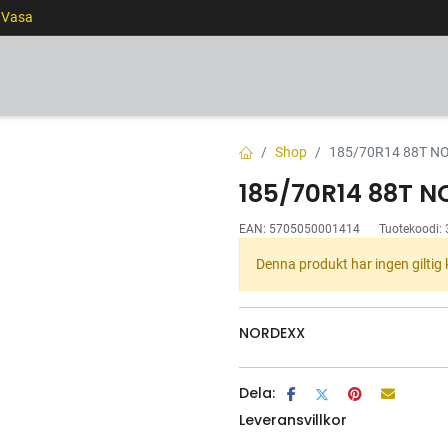
 Vasa
DÄCK
FÄLGAR
TJÄNSTER
FINANSIERING
Shop
185/70R14 88T N
185/70R14 88T 
EAN:
5705050001414
Tuotekoodi:
Denna produkt har ingen giltig
NORDEXX
Dela:
Leveransvillkor