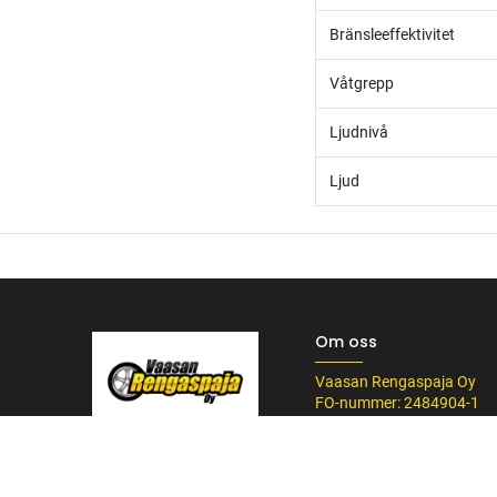
Bränsleeffektivitet
Våtgrepp
Ljudnivå
Ljud
Om oss
Vaasan Rengaspaja Oy
FO-nummer: 2484904-1
Kankitie 2
/* ---------------------------------------------------------- Vaasan Rengaspaja – typogr
65350 Vasa
url('https://fonts.googleapis.com/css2?family=Bebas+Neue&family=Inter:
Tel. 045 8060 450
Tummempi kulta (hover, korostukset) */ --vr-dark: #1F1F1F; /* Uusi melkein m
info@rengaspaja
------------------ */ /* Leipäteksti ja perus-UI */ body, p, li, input, textarea