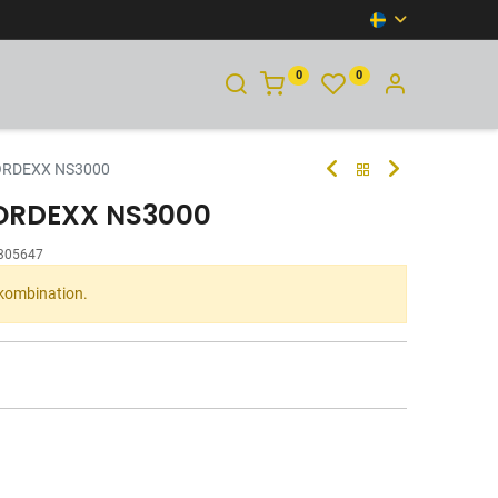
0
0
KONTAKTA OSS
ORDEXX NS3000
NORDEXX NS3000
305647
 kombination.