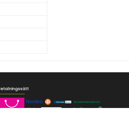
Betalningssätt
------- */ /* Fontit Google Fontsista */ @import
-vr-yellow: #F4D521; /* Pääkeltainen */ --vr-gold: #BA9517; /*
F; /* Valkoinen */ } /* --------------------------- Perustypografia ---------
e UI", sans-serif; font-size: 16px; font-weight: 400; line-height: 1.55; color: