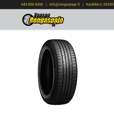
045 806 0450
|
info@rengaspaja.fI
|
Kankitie 2, 65350
STARTSIDA