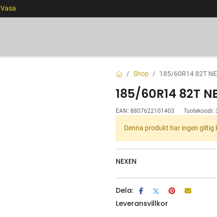
 Vasa
DÄCK
FÄLGAR
TJÄNSTER
FINANSIERING
Shop
185/60R14 82T N
185/60R14 82T N
EAN:
8807622101403
Tuotekoodi:
Denna produkt har ingen giltig
NEXEN
Dela:
Leveransvillkor