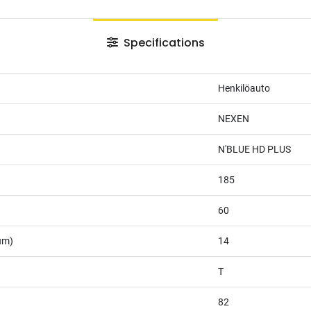
Specifications
Henkilöauto
NEXEN
N'BLUE HD PLUS
185
60
um)
14
T
82