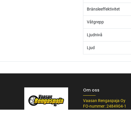
Bränsleeffektivitet
Våtgrepp
Ljudnivå
Ljud
Om oss
Vaasan Rengaspaja Oy
FO-nummer: 2484904-1
Kankitie 2
/* ---------------------------------------------------------- Vaasan Rengaspaja – typogr
65350 Vasa
url('https://fonts.googleapis.com/css2?family=Bebas+Neue&family=Inter:
Tel. 045 8060 450
Tummempi kulta (hover, korostukset) */ --vr-dark: #1F1F1F; /* Uusi melkein m
info@rengaspaja
------------------ */ /* Leipäteksti ja perus-UI */ body, p, li, input, textarea