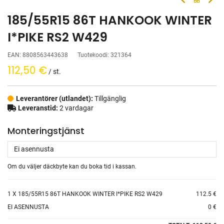
185/55R15 86T HANKOOK WINTER
I*PIKE RS2 W429
EAN:
8808563443638
Tuotekoodi:
321364
112,50
€
/ st.
Leverantörer (utlandet):
Tillgänglig
Leveranstid:
2 vardagar
Monteringstjänst
Om du väljer däckbyte kan du boka tid i kassan.​
1
X 185/55R15 86T HANKOOK WINTER I*PIKE RS2 W429
112.5 €
EI ASENNUSTA
0 €