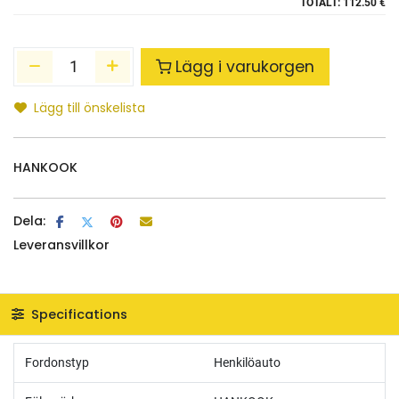
TOTALT:
112.50 €
Lägg i varukorgen
Lägg till önskelista
HANKOOK
Dela:
Leveransvillkor
Specifications
Fordonstyp
Henkilöauto