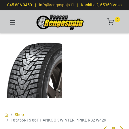
045 806 0450
|
info@rengaspaja.fI
|
Kankitie 2, 65350 Vasa
0
Shop
185/55R15 86T HANKOOK WINTER I*PIKE RS2 W429