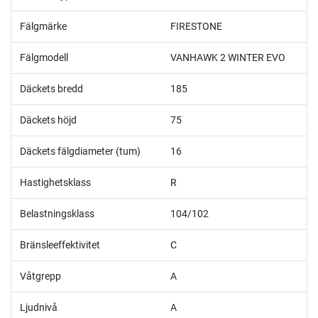
Fälgmärke
FIRESTONE
Fälgmodell
VANHAWK 2 WINTER EVO
Däckets bredd
185
Däckets höjd
75
Däckets fälgdiameter (tum)
16
Hastighetsklass
R
Belastningsklass
104/102
Bränsleeffektivitet
C
Våtgrepp
A
Ljudnivå
A