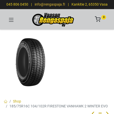
045 806 0450
|
info@rengaspaja.fI
|
Kankitie 2, 65350 Vasa
0
Shop
185/75R16C 104/102R FIRESTONE VANHAWK 2 WINTER EVO