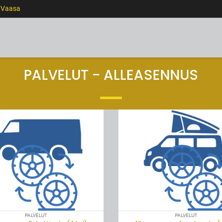
0 Vaasa
RENKAAT
VANTEET
PALVELUT
RAHOITUS
PALVELUT - ALLEASENNUS
LOPPU
PALVELUT
PALVELUT