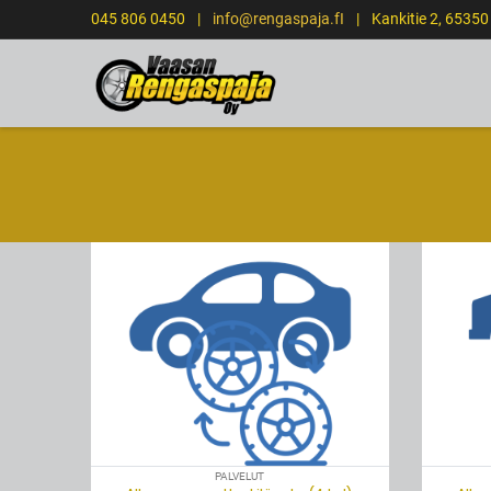
045 806 0450
|
info@rengaspaja.fI
|
Kankitie 2, 6535
ETUSIVU
LOPPU
LOPPU
PALVELUT