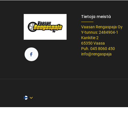
Tietoja meistä
Vaasan Rengaspaja Oy
Y-tunnus: 2484904-1
Kankitie 2
65350 Vaasa
Puh. 045 8060 450
info@rengaspaja
/* ---------------------------------------------------------- Vaasan Rengaspaja – typogr
url('https://fonts.googleapis.com/css2?family=Bebas+Neue&family=Inter:
Tummempi kulta (hover, korostukset) */ --vr-dark: #1F1F1F; /* Uusi melkein m
------------------ */ /* Leipäteksti ja perus-UI */ body, p, li, input, textarea