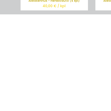
Alleasennus - Henkilöauto (4 kpl)
Alle
40,00
€ / kpl