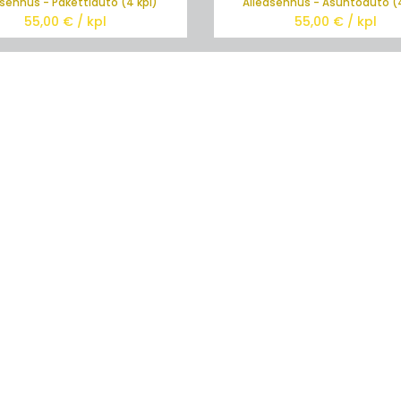
asennus - Pakettiauto (4 kpl)
Alleasennus - Asuntoauto (4
55,00
€ / kpl
55,00
€ / kpl