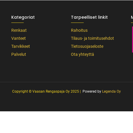
Kategoriat
Tarpeelliset linkit
Renkaat
Rahoitus
Vanteet
Tilaus- ja toimitusehdot
Tarvikkeet
Tietosuojaseloste
Palvelut
Ota yhteyttä
Copyright © Vaasan Rengaspaja Oy 2025 |
Powered by
Legenda Oy
afia + väriteema (Odoo CSS-injektio) ---------------------------------------------------
wght@400;500;600&display=swap'); /* Brändivärit muuttujina */ :root { -
usta */ --vr-gray: #CDCECF; /* Vaalea harmaa taustasävy */ --vr-white: #FFFFF
, button, select { font-family: 'Inter', -apple-system, BlinkMacSystemFont, "Sego