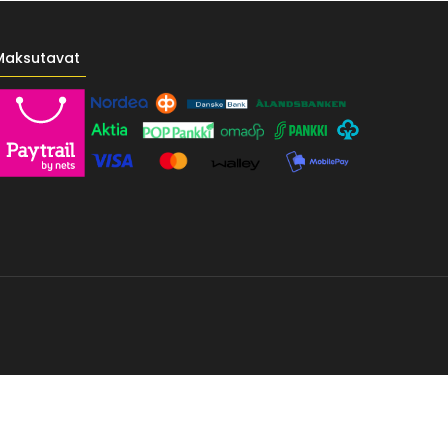
Maksutavat
------- */ /* Fontit Google Fontsista */ @import
-vr-yellow: #F4D521; /* Pääkeltainen */ --vr-gold: #BA9517; /*
F; /* Valkoinen */ } /* --------------------------- Perustypografia ---------
e UI", sans-serif; font-size: 16px; font-weight: 400; line-height: 1.55; color: