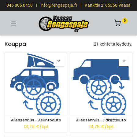
045 806 0450
|
info@rengaspaja.fI
|
Kankitie 2, 65350 Vaasa
0
Kauppa
21 kohteita löydetty.
Alleasennus - Asuntoauto
Alleasennus - Pakettiauto
13,75
€/kpl
13,75
€/kpl