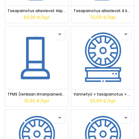
Tasapainotus allaolevat 4kpl (HA)
Tasapainotus allaolevat 4 kpl (PA/AA)
60,00
€/kpl
70,00
€/kpl
TPMS (renkaan ilmanpaineiden valvontajärjestelmä) -nollaus
Vannetyö + tasapainotus + allevaihto 21" - 26" (HA)
15,00
€/kpl
30,00
€/kpl