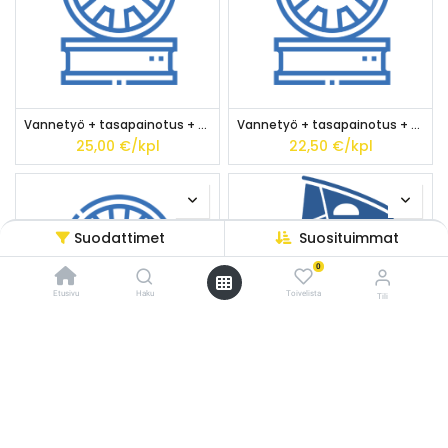
Vannetyö + tasapainotus + allevaihto 19" - 20" (HA)
Vannetyö + tasapainotus + allevaihto 17" - 18" (HA)
25,00
€/kpl
22,50
€/kpl
Suodattimet
Suosituimmat
0
Etusivu
Haku
Toivelista
Tili
/* ---------------------------------------------------------- Vaasan Rengaspaja –
typografia + väriteema (Odoo CSS-injektio) ---------------------------------------------
------------- */ /* Fontit Google Fontsista */ @import
url('https://fonts.googleapis.com/css2?
Vannetyö + tasapainotus + allevaihto 10" - 16" (HA)
Alleasennus - Asuntoauto (4 kpl)
family=Bebas+Neue&family=Inter:wght@400;500;600&display=swap');
20,00
€/kpl
55,00
€/kpl
/* Brändivärit muuttujina */ :root { --vr-yellow: #F4D521; /* Pääkeltainen
*/ --vr-gold: #BA9517; /* Tummempi kulta (hover, korostukset) */ --vr-