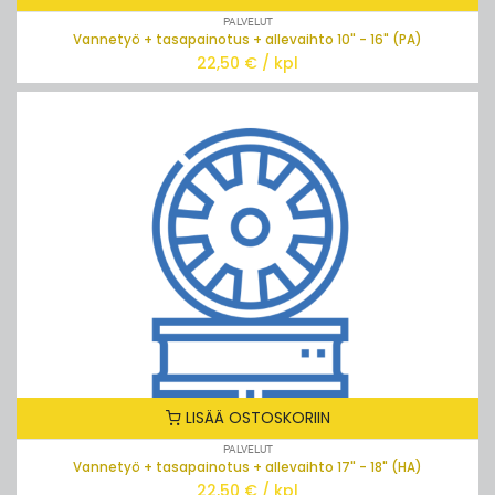
PALVELUT
Vannetyö + tasapainotus + allevaihto 10" - 16" (PA)
22,50
€ / kpl
LOPPU
LISÄÄ OSTOSKORIIN
PALVELUT
Vannetyö + tasapainotus + allevaihto 17" - 18" (HA)
22,50
€ / kpl