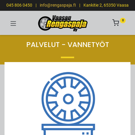
045 806 0450
|
info@rengaspaja.fI
|
Kankitie 2, 65350 Vaasa
0
PALVELUT - VANNETYÖT
LOPPU