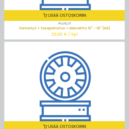
LISÄÄ OSTOSKORIIN
PALVELUT
Vannetyö + tasapainotus + allevaihto 10" - 16" (HA)
20,00
€ / kpl
LOPPU
LISÄÄ OSTOSKORIIN