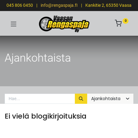
045 806 0450
|
info@rengaspaja.fI
|
Kankitie 2, 65350 Vaasa
0
Ajankohtaista
Ajankohtaista
Ei vielä blogikirjoituksia