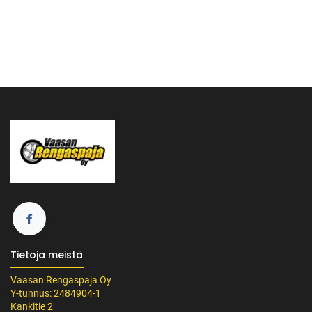
Tietoja meistä
Vaasan Rengaspaja Oy
Y-tunnus: 2484904-1
Kankitie 2