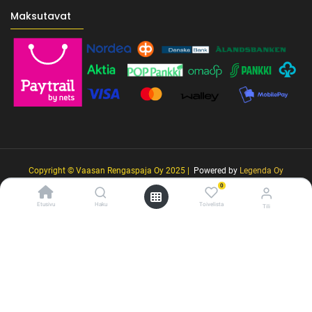
Maksutavat
Copyright © Vaasan Rengaspaja Oy 2025 |
Powered by
Legenda Oy
0
Etusivu
Haku
Toivelista
Tili
/* ---------------------------------------------------------- Vaasan Rengaspaja –
typografia + väriteema (Odoo CSS-injektio) ---------------------------------------------
------------- */ /* Fontit Google Fontsista */ @import
url('https://fonts.googleapis.com/css2?
family=Bebas+Neue&family=Inter:wght@400;500;600&display=swap');
/* Brändivärit muuttujina */ :root { --vr-yellow: #F4D521; /* Pääkeltainen
*/ --vr-gold: #BA9517; /* Tummempi kulta (hover, korostukset) */ --vr-