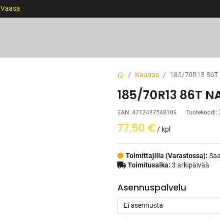
0 Vaasa
RENKAAT
VANTEET
PALVELUT
RAHOITUS
Kauppa
185/70R13 86T
185/70R13 86T 
EAN:
4712487548109
Tuotekoodi:
77,50
€
/ kpl
Toimittajilla (Varastossa):
Saa
Toimitusaika:
3 arkipäivää
Asennuspalvelu