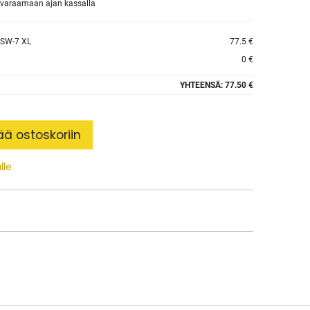
et varaamaan ajan kassalla
SW-7 XL
77.5 €
0 €
YHTEENSÄ:
77.50 €
ää ostoskoriin
lle