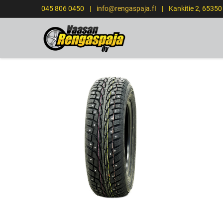
045 806 0450
|
info@rengaspaja.fI
|
Kankitie 2, 6535
ETUSIVU