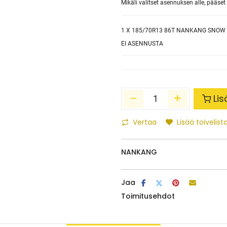
Mikäli valitset asennuksen alle, pääs
1
X 185/70R13 86T NANKANG SNOW 
EI ASENNUSTA
Lis
Vertaa
Lisää toivelista
NANKANG
Jaa
Toimitusehdot