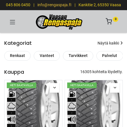
045 806 0450
|
info@rengaspaja.fI
|
Kankitie 2, 65350 Vaasa
0
Kategoriat
Näytä kaikki
Renkaat
Vanteet
Tarvikkeet
Palvelut
Kauppa
16305 kohteita löydetty.
HETI SAATAVILLA
HETI SAATAVILLA
-
-
-
-
-
-