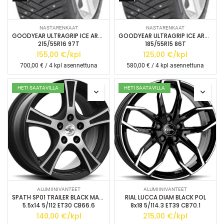
NASTARENKAAT
NASTARENKAAT
GOODYEAR ULTRAGRIP ICE ARCTIC XL
GOODYEAR ULTRAGRIP ICE ARCTIC XL
215/55R16 97T
185/55R15 86T
155,00
€/kpl
125,00
€/kpl
700,00
€ / 4 kpl asennettuna
580,00
€ / 4 kpl asennettuna
HETI SAATAVILLA
HETI SAATAVILLA
ALUMIINIVANTEET
ALUMIINIVANTEET
SPATH SP01 TRAILER BLACK MATT POL
RIAL LUCCA DIAM BLACK POL
5.5x14 5/112 ET30 CB66.6
8x18 5/114.3 ET39 CB70.1
140,00
€/kpl
215,00
€/kpl