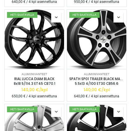
640,00
€ / 4 kpl asennettuna
950,00
€ / 4 kpl asennettuna
HETI SAATAVILLA
HETI SAATAVILLA
ALUMIINIVANTEET
ALUMIINIVANTEET
RIAL LUCCA DIAM BLACK
SPATH SP01 TRAILER BLACK MATT POL
8x18 5/114.3 ET45 CB70.1
5.5x13 4/100 ET30 CB56.6
140,00
€/kpl
140,00
€/kpl
650,00
€ / 4 kpl asennettuna
640,00
€ / 4 kpl asennettuna
HETI SAATAVILLA
HETI SAATAVILLA