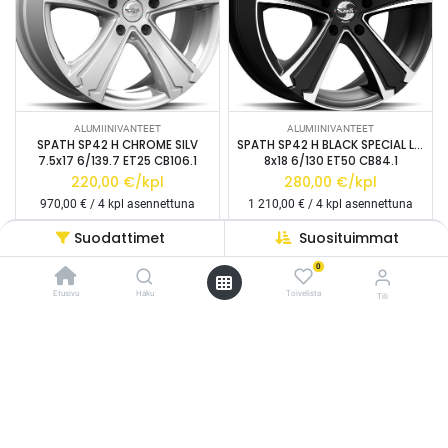
ALUMIINIVANTEET
ALUMIINIVANTEET
SPATH SP42 H CHROME SILV
SPATH SP42 H BLACK SPECIAL LIP POL
7.5x17 6/139.7 ET25 CB106.1
8x18 6/130 ET50 CB84.1
220,00
€/kpl
280,00
€/kpl
970,00
€ / 4 kpl asennettuna
1 210,00
€ / 4 kpl asennettuna
Suodattimet
Suosituimmat
HETI SAATAVILLA
HETI SAATAVILLA
0
Etusivu
Haku
Toivelista
Tili
-
/* ---------------------------------------------------------- Vaasan Rengaspaja –
typografia + väriteema (Odoo CSS-injektio) ---------------------------------------------
-
------------- */ /* Fontit Google Fontsista */ @import
url('https://fonts.googleapis.com/css2?
-
family=Bebas+Neue&family=Inter:wght@400;500;600&display=swap');
/* Brändivärit muuttujina */ :root { --vr-yellow: #F4D521; /* Pääkeltainen
*/ --vr-gold: #BA9517; /* Tummempi kulta (hover, korostukset) */ --vr-