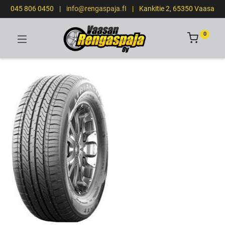
045 806 0450
|
info@rengaspaja.fI
|
Kankitie 2, 65350 Vaasa
0