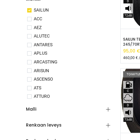
D
SAILUN
72dB
ACC
AEZ
L
ALUTEC
SAILUN T
245/70R1
ANTARES
95,00
€
APLUS
460,00
€ /
ARCASTING
ARISUN
TOIMITU
ASCENSO
ATS
C
ATTURO
AUTEC
D
Malli
AUTOGRIP
73dB
AVUS
Renkaan leveys
BALLISTIC
L
BARUM