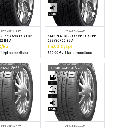
D
73dB
isää ostoskoriin
Lisää ostoskoriin
KESÄRENKAAT
KESÄRENKAAT
TREZZO SVR LX XL RP
SAILUN ATREZZO SVR LX XL RP
2 114V
255/30R22 95V
/kpl
115,00
€/kpl
 4 kpl asennettuna
580,00
€ / 4 kpl asennettuna
AIKA 3 PÄIVÄÄ
TOIMITUSAIKA 3 PÄIVÄÄ
D
B
70dB
isää ostoskoriin
Lisää ostoskoriin
KESÄRENKAAT
KESÄRENKAAT