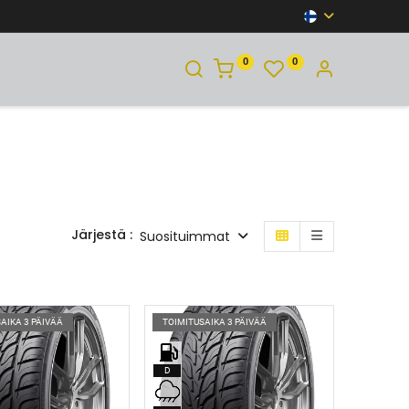
0
0
YHTEYSTIEDOT
Järjestä :
Suosituimmat
AIKA 3 PÄIVÄÄ
TOIMITUSAIKA 3 PÄIVÄÄ
D