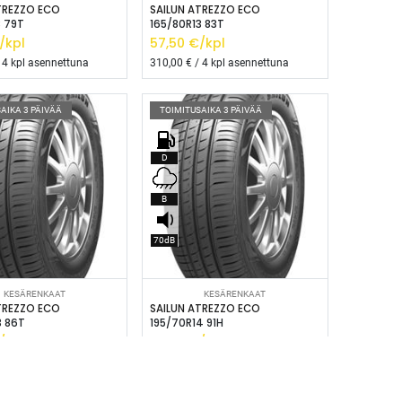
TREZZO ECO
SAILUN ATREZZO ECO
3 79T
165/80R13 83T
/kpl
57,50
€/kpl
 4 kpl asennettuna
310,00
€ / 4 kpl asennettuna
AIKA 3 PÄIVÄÄ
TOIMITUSAIKA 3 PÄIVÄÄ
D
B
70dB
isää ostoskoriin
Lisää ostoskoriin
KESÄRENKAAT
KESÄRENKAAT
TREZZO ECO
SAILUN ATREZZO ECO
3 86T
195/70R14 91H
/kpl
70,00
€/kpl
------- */ /* Fontit Google Fontsista */ @import
-vr-yellow: #F4D521; /* Pääkeltainen */ --vr-gold: #BA9517; /*
 4 kpl asennettuna
360,00
€ / 4 kpl asennettuna
F; /* Valkoinen */ } /* --------------------------- Perustypografia ---------
e UI", sans-serif; font-size: 16px; font-weight: 400; line-height: 1.55; color: