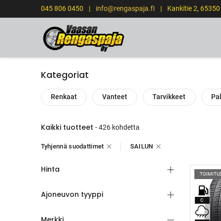
045 806 0450
|
info@rengaspaja.fI
|
Kankitie 2, 6535
ETUSIVU
Kategoriat
Renkaat
Vanteet
Tarvikkeet
Pal
Kaikki tuotteet
- 426 kohdetta
Tyhjennä suodattimet
SAILUN
Hinta
TOIMITU
Ajoneuvon tyyppi
C
Merkki