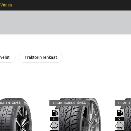
0 Vaasa
RENKAAT
VANTEET
PALVELUT
RAHOITUS
velut
Traktorin renkaat
SAIKA 3 PÄIVÄÄ
TOIMITUSAIKA 3 PÄIVÄÄ
TOIMITUS
C
C