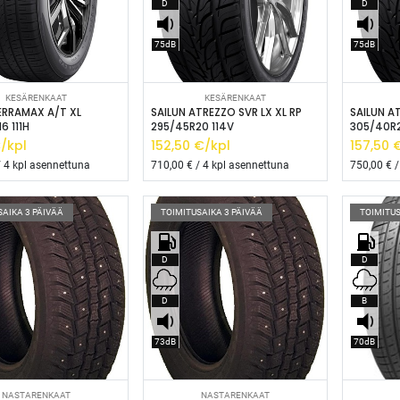
D
D
75dB
75dB
isää ostoskoriin
Lisää ostoskoriin
L
KESÄRENKAAT
KESÄRENKAAT
ERRAMAX A/T XL
SAILUN ATREZZO SVR LX XL RP
SAILUN A
6 111H
295/45R20 114V
305/40R2
/kpl
152,50
€/kpl
157,50
€
 4 kpl asennettuna
710,00
€ / 4 kpl asennettuna
750,00
€ /
SAIKA 3 PÄIVÄÄ
TOIMITUSAIKA 3 PÄIVÄÄ
TOIMITUS
D
D
D
B
73dB
70dB
isää ostoskoriin
Lisää ostoskoriin
L
NASTARENKAAT
NASTARENKAAT