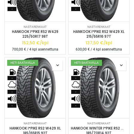
-
-
NASTARENKAAT
NASTARENKAAT
HANKOOK I*PIKE RS2 W429
HANKOOK I*PIKE RS2 W429 XL
225/50R17 98T
215/55R16 97T
152,50
€/kpl
137,50
€/kpl
700,00
€ / 4 kpl asennettuna
630,00
€ / 4 kpl asennettuna
HETI SAATAVILLA
HETI SAATAVILLA
-
-
-
-
-
-
NASTARENKAAT
NASTARENKAAT
HANKOOK I*PIKE RS2 W429 XL
HANKOOK WINTER I*PIKE RS2 W429 XL
185/65R15 92T
185/70R14 92T