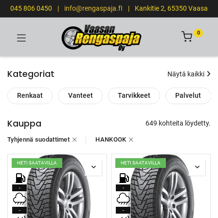
045 806 0450
|
info@rengaspaja.fI
|
Kankitie 2, 65350 Vaasa
0
Kategoriat
Näytä kaikki
Renkaat
Vanteet
Tarvikkeet
Palvelut
Kauppa
649 kohteita löydetty.
Tyhjennä suodattimet
HANKOOK
HETI SAATAVILLA
HETI SAATAVILLA
-
-
-
-