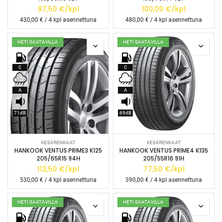
87,50
€/kpl
100,00
€/kpl
430,00
€ / 4 kpl asennettuna
480,00
€ / 4 kpl asennettuna
HETI SAATAVILLA
HETI SAATAVILLA
C
C
A
A
71dB
69dB
KESÄRENKAAT
KESÄRENKAAT
HANKOOK VENTUS PRIME3 K125
HANKOOK VENTUS PRIME4 K135
205/65R15 94H
205/55R16 91H
112,50
€/kpl
77,50
€/kpl
530,00
€ / 4 kpl asennettuna
390,00
€ / 4 kpl asennettuna
HETI SAATAVILLA
HETI SAATAVILLA