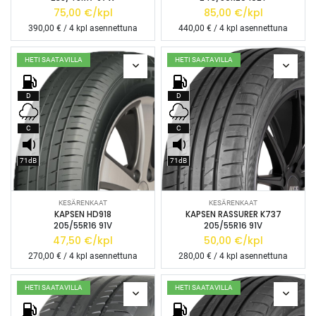
75,00
€/kpl
85,00
€/kpl
390,00
€ / 4 kpl asennettuna
440,00
€ / 4 kpl asennettuna
HETI SAATAVILLA
HETI SAATAVILLA
D
D
C
C
71dB
71dB
KESÄRENKAAT
KESÄRENKAAT
KAPSEN HD918
KAPSEN RASSURER K737
205/55R16 91V
205/55R16 91V
47,50
€/kpl
50,00
€/kpl
270,00
€ / 4 kpl asennettuna
280,00
€ / 4 kpl asennettuna
HETI SAATAVILLA
HETI SAATAVILLA