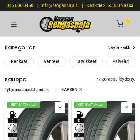
045 806 0450
|
info@rengaspaja.fI
|
Kankitie 2, 65350 Vaasa
0
Kategoriat
Näytä kaikki
Renkaat
Vanteet
Tarvikkeet
Palvelut
Kauppa
77 kohteita löydetty.
Tyhjennä suodattimet
KAPSEN
HETI SAATAVILLA
HETI SAATAVILLA
D
D
C
C