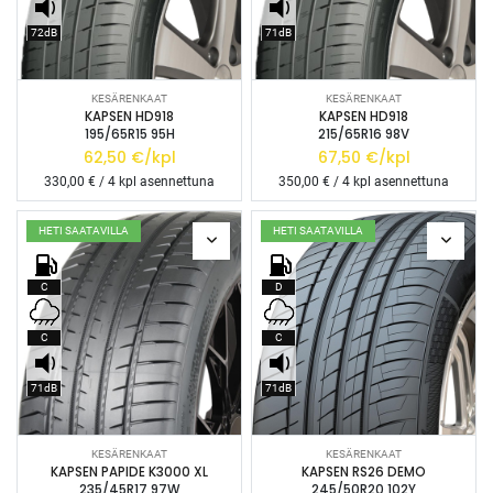
72dB
71dB
KESÄRENKAAT
KESÄRENKAAT
KAPSEN HD918
KAPSEN HD918
195/65R15 95H
215/65R16 98V
62,50
€/kpl
67,50
€/kpl
330,00
€ / 4 kpl asennettuna
350,00
€ / 4 kpl asennettuna
HETI SAATAVILLA
HETI SAATAVILLA
C
D
C
C
71dB
71dB
KESÄRENKAAT
KESÄRENKAAT
KAPSEN PAPIDE K3000 XL
KAPSEN RS26 DEMO
235/45R17 97W
245/50R20 102Y