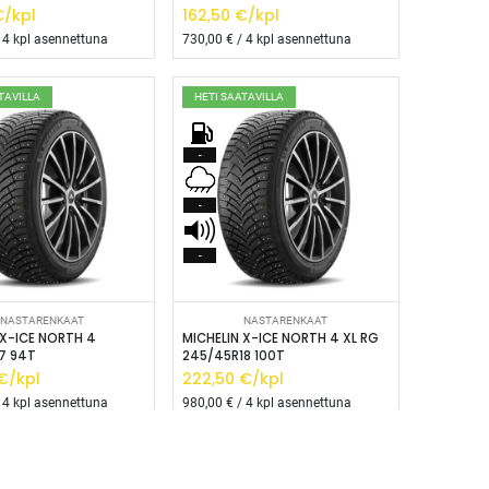
/kpl
162,50
€/kpl
 4 kpl asennettuna
730,00
€ / 4 kpl asennettuna
TAVILLA
HETI SAATAVILLA
-
-
-
isää ostoskoriin
Lisää ostoskoriin
NASTARENKAAT
NASTARENKAAT
 X-ICE NORTH 4
MICHELIN X-ICE NORTH 4 XL RG
7 94T
245/45R18 100T
€/kpl
222,50
€/kpl
 4 kpl asennettuna
980,00
€ / 4 kpl asennettuna
------- */ /* Fontit Google Fontsista */ @import
-vr-yellow: #F4D521; /* Pääkeltainen */ --vr-gold: #BA9517; /*
F; /* Valkoinen */ } /* --------------------------- Perustypografia ---------
TAVILLA
HETI SAATAVILLA
e UI", sans-serif; font-size: 16px; font-weight: 400; line-height: 1.55; color: