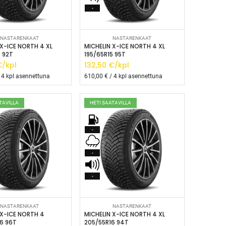
-
isää ostoskoriin
Lisää ostoskoriin
NASTARENKAAT
NASTARENKAAT
 X-ICE NORTH 4 XL
MICHELIN X-ICE NORTH 4 XL
5 92T
195/65R15 95T
/kpl
132,50
€/kpl
 4 kpl asennettuna
610,00
€ / 4 kpl asennettuna
TAVILLA
HETI SAATAVILLA
-
-
-
isää ostoskoriin
Lisää ostoskoriin
NASTARENKAAT
NASTARENKAAT
 X-ICE NORTH 4
MICHELIN X-ICE NORTH 4 XL
6 96T
205/55R16 94T