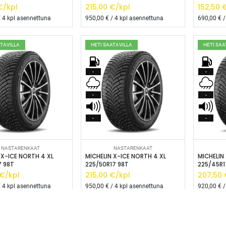
/kpl
215,00
€/kpl
152,50
€
 4 kpl asennettuna
950,00
€ / 4 kpl asennettuna
690,00
€ /
ATAVILLA
HETI SAATAVILLA
HETI SAA
-
-
-
-
-
-
isää ostoskoriin
Lisää ostoskoriin
L
NASTARENKAAT
NASTARENKAAT
 X-ICE NORTH 4 XL
MICHELIN X-ICE NORTH 4 XL
MICHELIN
7 98T
225/50R17 98T
225/45R1
€/kpl
215,00
€/kpl
207,50
 4 kpl asennettuna
950,00
€ / 4 kpl asennettuna
920,00
€ /
afia + väriteema (Odoo CSS-injektio) ---------------------------------------------------
wght@400;500;600&display=swap'); /* Brändivärit muuttujina */ :root { -
usta */ --vr-gray: #CDCECF; /* Vaalea harmaa taustasävy */ --vr-white: #FFFFF
ATAVILLA
HETI SAATAVILLA
HETI SAA
, button, select { font-family: 'Inter', -apple-system, BlinkMacSystemFont, "Sego