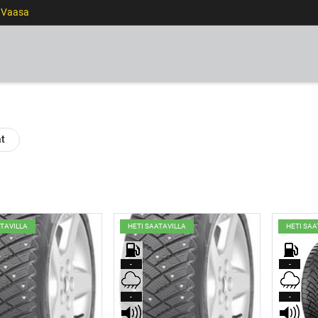
0 Vaasa
RENKAAT
VANTEET
PALVELUT
RAHOITUS
at
ATAVILLA
HETI SAATAVILLA
HETI SAA
-
-
-
-