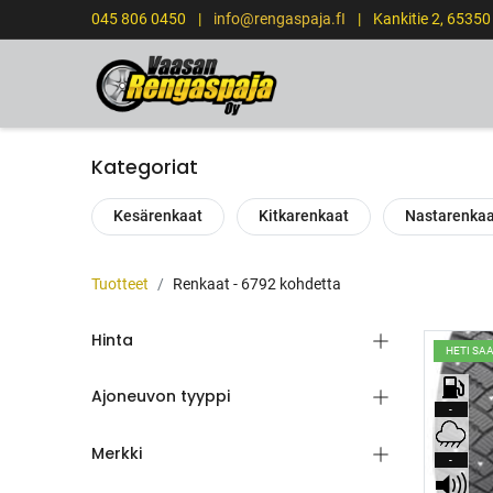
045 806 0450
|
info@rengaspaja.fI
|
Kankitie 2, 6535
ETUSIVU
Kategoriat
Kesärenkaat
Kitkarenkaat
Nastarenka
Tuotteet
Renkaat
- 6792 kohdetta
Hinta
HETI SA
Ajoneuvon tyyppi
-
Merkki
-