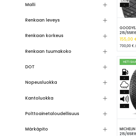
Malli
-
Renkaan leveys
L
215/55R1
Renkaan korkeus
155,00
€
700,00
€ /
Renkaan tuumakoko
HETI SA
DOT
-
Nopeusluokka
-
Kantoluokka
-
Polttoainetaloudellisuus
L
Märkäpito
MICHELIN
215/65R1