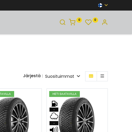
0
0
YHTEYSTIEDOT
Järjestä :
Suosituimmat
TAVILLA
HETI SAATAVILLA
-
-