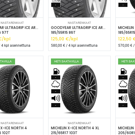
-
-
isää ostoskoriin
Lisää ostoskoriin
L
NASTARENKAAT
NASTARENKAAT
GOODYEAR ULTRAGRIP ICE ARCTIC XL
GOODYEAR ULTRAGRIP ICE ARCTIC XL
MICHELIN
6 97T
185/55R15 86T
185/65R1
/kpl
125,00
€/kpl
122,50
€
 4 kpl asennettuna
580,00
€ / 4 kpl asennettuna
570,00
€ /
ATAVILLA
HETI SAATAVILLA
HETI SAA
-
-
-
-
-
-
isää ostoskoriin
Lisää ostoskoriin
L
NASTARENKAAT
NASTARENKAAT
 X-ICE NORTH 4
MICHELIN X-ICE NORTH 4 XL
MICHELIN
6 102T
215/65R17 103T
205/60R1