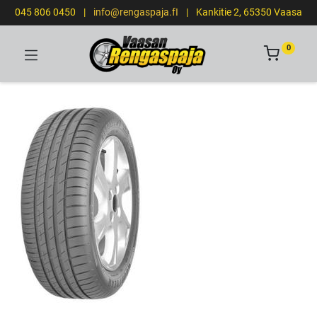
045 806 0450
|
info@rengaspaja.fI
|
Kankitie 2, 65350 Vaasa
0