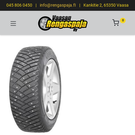
045 806 0450
|
info@rengaspaja.fI
|
Kankitie 2, 65350 Vaasa
0