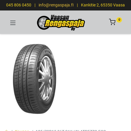
045 806 0450
|
info@rengaspaja.fI
|
Kankitie 2, 65350 Vaasa
0