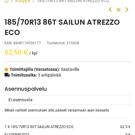
Kauppa
185/70R13 86T SAILUN ATREZZO ECO
185/70R13 86T SAILUN ATREZZO
ECO
EAN:
8848116036177
Tuotekoodi:
215658
62,50
€
/ kpl
Toimittajilla (Varastossa):
Saatavilla
Toimitusaika:
3 arkipäivää
Asennuspalvelu
Mikäli valitset asennuksen alle, pääset varaamaan ajan kassalla
1
X 185/70R13 86T SAILUN ATREZZO ECO
62.5 €
EI ASENNUSTA
0 €