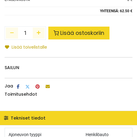
YHTEENSÄ:
62.50 €
Lisää ostoskoriin
Lisää toivelistalle
SAILUN
Jaa
Toimitusehdot
Tekniset tiedot
Ajoneuvon tyyppi
Henkilöauto