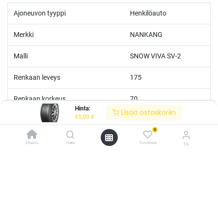
Ajoneuvon tyyppi
Henkilöauto
Merkki
NANKANG
Malli
SNOW VIVA SV-2
Renkaan leveys
175
Renkaan korkeus
70
Hinta:
Lisää ostoskoriin
65,00
€
Renkaan tuumakoko
13
0
Nopeusluokka
T
Etusivu
Haku
Toivelista
Tili
/* ---------------------------------------------------------- Vaasan Rengaspaja –
Kantoluokka
82
typografia + väriteema (Odoo CSS-injektio) ---------------------------------------------
------------- */ /* Fontit Google Fontsista */ @import
url('https://fonts.googleapis.com/css2?
Polttoainetaloudellisuus
D
family=Bebas+Neue&family=Inter:wght@400;500;600&display=swap');
/* Brändivärit muuttujina */ :root { --vr-yellow: #F4D521; /* Pääkeltainen
Märkäpito
C
*/ --vr-gold: #BA9517; /* Tummempi kulta (hover, korostukset) */ --vr-