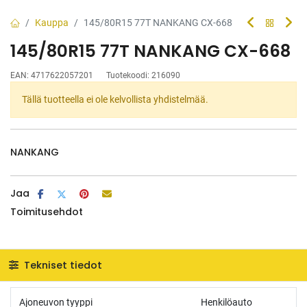
Kauppa
145/80R15 77T NANKANG CX-668
145/80R15 77T NANKANG CX-668
EAN:
4717622057201
Tuotekoodi:
216090
Tällä tuotteella ei ole kelvollista yhdistelmää.
NANKANG
Jaa
Toimitusehdot
Tekniset tiedot
Ajoneuvon tyyppi
Henkilöauto