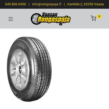
045 806 0450
|
info@rengaspaja.fI
|
Kankitie 2, 65350 Vaasa
0