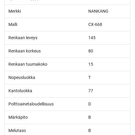
Merkki
NANKANG
Malli
CX-668
Renkaan leveys
145
Renkaan korkeus
80
Renkaan tuumakoko
15
Nopeusluokka
T
Kantoluokka
77
Polttoainetaloudellisuus
D
Märkäpito
B
Melutaso
B