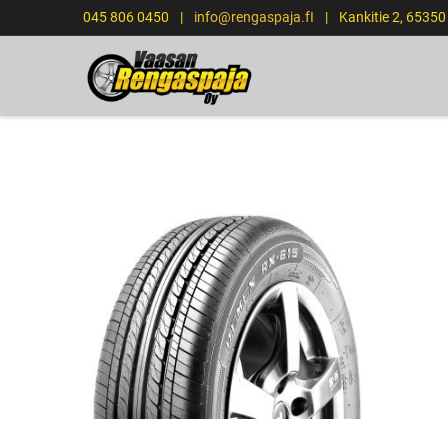
045 806 0450
|
info@rengaspaja.fI
|
Kankitie 2, 6535
ETUSIVU