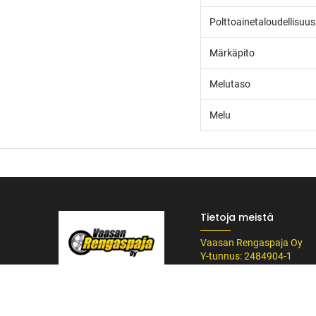
Polttoainetaloudellisuus
Märkäpito
Melutaso
Melu
Tietoja meistä
Vaasan Rengaspaja Oy
Y-tunnus: 2484904-1
Kankitie 2
/* ---------------------------------------------------------- Vaasan Rengaspaja – typogr
65350 Vaasa
url('https://fonts.googleapis.com/css2?family=Bebas+Neue&family=Inter:
Puh. 045 8060 450
Tummempi kulta (hover, korostukset) */ --vr-dark: #1F1F1F; /* Uusi melkein m
info@rengaspaja
------------------ */ /* Leipäteksti ja perus-UI */ body, p, li, input, textarea