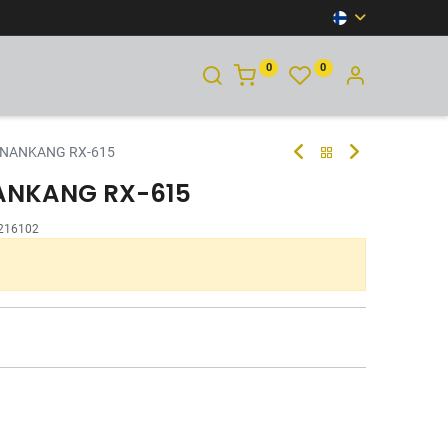
0
0
YHTEYSTIEDOT
 NANKANG RX-615
NANKANG RX-615
216102