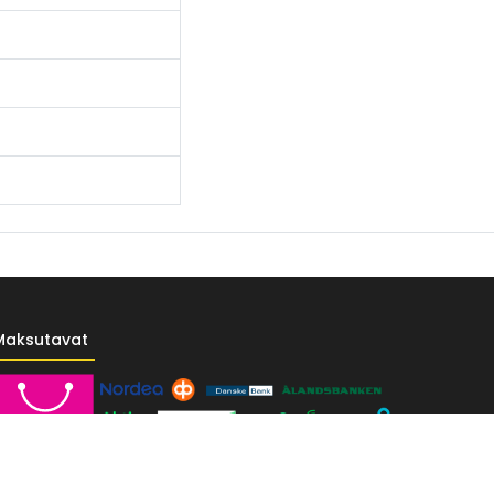
Maksutavat
------- */ /* Fontit Google Fontsista */ @import
-vr-yellow: #F4D521; /* Pääkeltainen */ --vr-gold: #BA9517; /*
F; /* Valkoinen */ } /* --------------------------- Perustypografia ---------
e UI", sans-serif; font-size: 16px; font-weight: 400; line-height: 1.55; color: