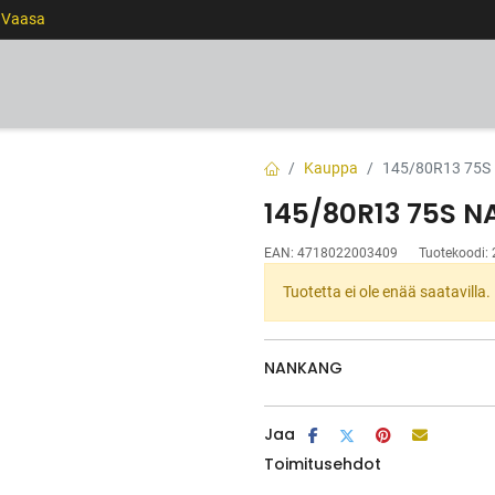
0 Vaasa
RENKAAT
VANTEET
PALVELUT
RAHOITUS
Kauppa
145/80R13 75S
145/80R13 75S 
EAN:
4718022003409
Tuotekoodi:
Tuotetta ei ole enää saatavilla.
NANKANG
Jaa
Toimitusehdot