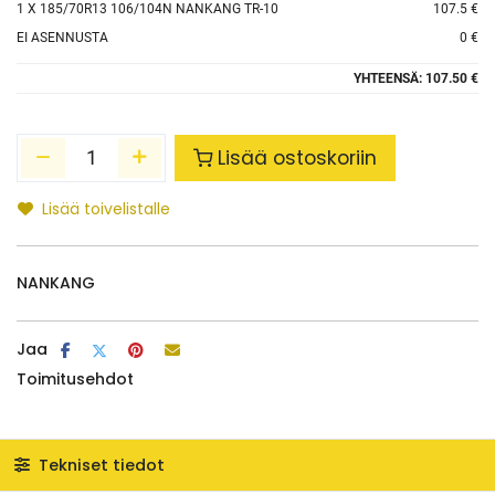
1
X 185/70R13 106/104N NANKANG TR-10
107.5 €
EI ASENNUSTA
0 €
YHTEENSÄ:
107.50 €
Lisää ostoskoriin
Lisää toivelistalle
NANKANG
Jaa
Toimitusehdot
Tekniset tiedot