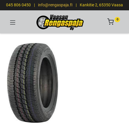
045 806 0450
|
info@rengaspaja.fI
|
Kankitie 2, 65350 Vaasa
0