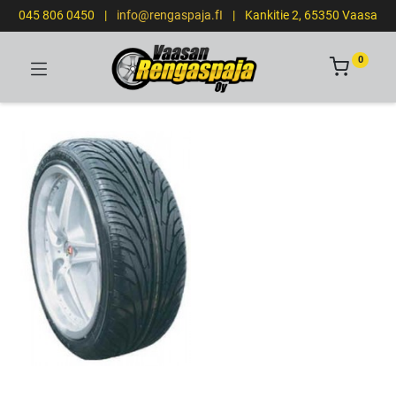
045 806 0450
|
info@rengaspaja.fI
|
Kankitie 2, 65350 Vaasa
0