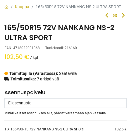
Kauppa
165/50R15 72V NANKANG NS-2 ULTRA SPORT
165/50R15 72V NANKANG NS-2
ULTRA SPORT
EAN:
4718022001368
Tuotekoodi:
216160
102,50
€
/ kpl
Toimittajilla (Varastossa):
Saatavilla
Toimitusaika:
7 arkipäivää
Asennuspalvelu
Mikäli valitset asennuksen alle, pääset varaamaan ajan kassalla
1
X 165/50R15 72V NANKANG NS-2 ULTRA SPORT
102.5 €