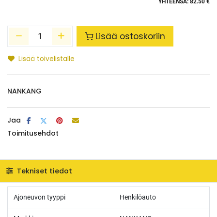
YHTEENSÄ:
82.50 €
Lisää ostoskoriin
Lisää toivelistalle
NANKANG
Jaa
Toimitusehdot
Tekniset tiedot
Ajoneuvon tyyppi
Henkilöauto