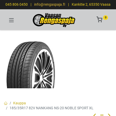
045 806 0450
|
info@rengaspaja.fI
|
Kankitie 2, 65350 Vaasa
0
Kauppa
185/35R17 82V NANKANG NS-20 NOBLE SPORT XL