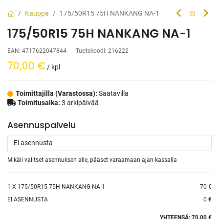
Kauppa
175/50R15 75H NANKANG NA-1
175/50R15 75H NANKANG NA-1
EAN:
4717622047844
Tuotekoodi:
216222
70,00
€
/ kpl
Toimittajilla (Varastossa):
Saatavilla
Toimitusaika:
3 arkipäivää
Asennuspalvelu
Mikäli valitset asennuksen alle, pääset varaamaan ajan kassalla
1
X 175/50R15 75H NANKANG NA-1
70 €
EI ASENNUSTA
0 €
YHTEENSÄ:
70.00 €