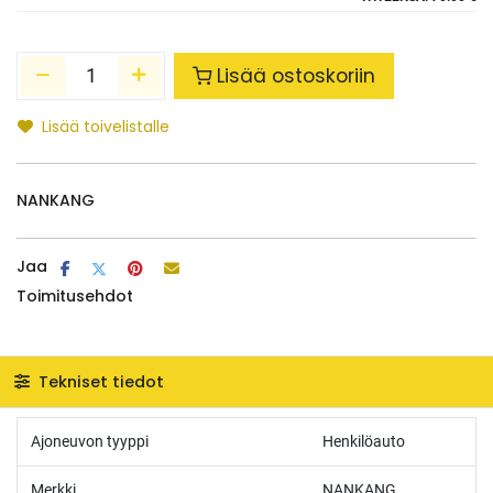
Lisää ostoskoriin
Lisää toivelistalle
NANKANG
Jaa
Toimitusehdot
Tekniset tiedot
Ajoneuvon tyyppi
Henkilöauto
Merkki
NANKANG