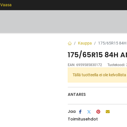
0 Vaasa
RENKAAT
VANTEET
PALVELUT
RAHOITUS
Kauppa
175/65R15 84H
175/65R15 84H A
EAN:
6959585830172
Tuotekoodi:
Tällä tuotteella ei ole kelvollis
ANTARES
Jaa
Toimitusehdot