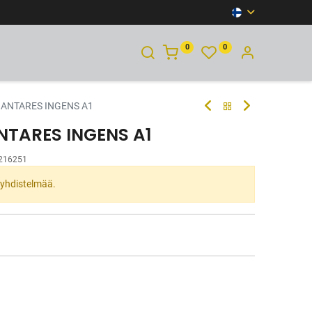
0
0
YHTEYSTIEDOT
 ANTARES INGENS A1
NTARES INGENS A1
216251
ta yhdistelmää.