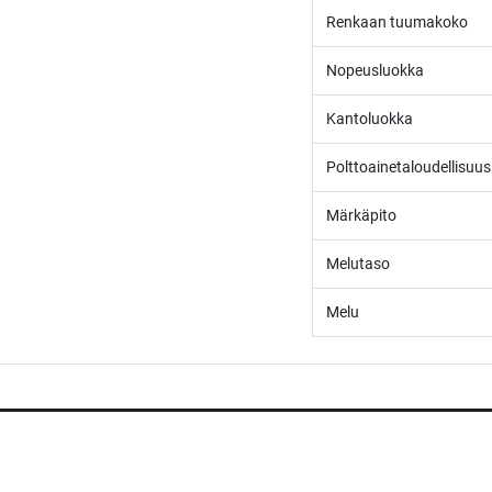
Renkaan tuumakoko
Nopeusluokka
Kantoluokka
Polttoainetaloudellisuus
Märkäpito
Melutaso
Melu
/* ---------------------------------------------------------- Vaasan Rengaspaja – typogr
url('https://fonts.googleapis.com/css2?family=Bebas+Neue&family=Inter:
Tummempi kulta (hover, korostukset) */ --vr-dark: #1F1F1F; /* Uusi melkein m
Tietoja meistä
------------------ */ /* Leipäteksti ja perus-UI */ body, p, li, input, textarea