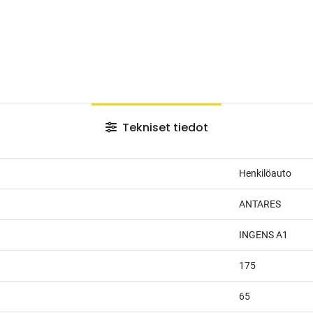
Tekniset tiedot
Henkilöauto
ANTARES
INGENS A1
175
65