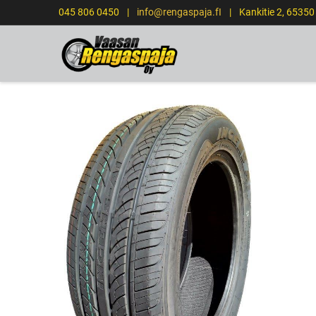
045 806 0450
|
info@rengaspaja.fI
|
Kankitie 2, 6535
ETUSIVU