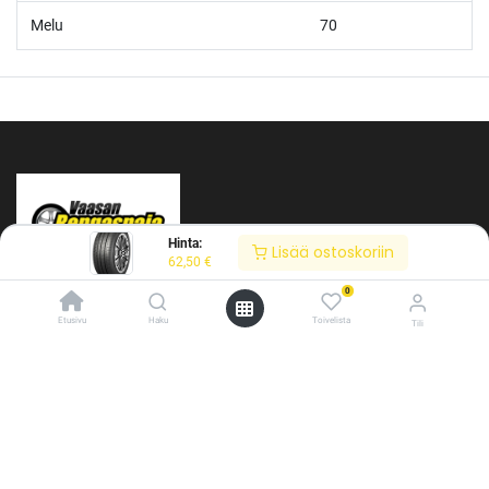
Melu
70
Hinta:
Lisää ostoskoriin
62,50
€
0
Etusivu
Haku
Toivelista
Tili
/* ---------------------------------------------------------- Vaasan Rengaspaja –
typografia + väriteema (Odoo CSS-injektio) ---------------------------------------------
Tietoja meistä
------------- */ /* Fontit Google Fontsista */ @import
url('https://fonts.googleapis.com/css2?
Vaasan Rengaspaja Oy
family=Bebas+Neue&family=Inter:wght@400;500;600&display=swap');
Y-tunnus: 2484904-1
/* Brändivärit muuttujina */ :root { --vr-yellow: #F4D521; /* Pääkeltainen
Kankitie 2
*/ --vr-gold: #BA9517; /* Tummempi kulta (hover, korostukset) */ --vr-
65350 Vaasa