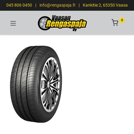
045 806 0450
|
info@rengaspaja.fI
|
Kankitie 2, 65350 Vaasa
0