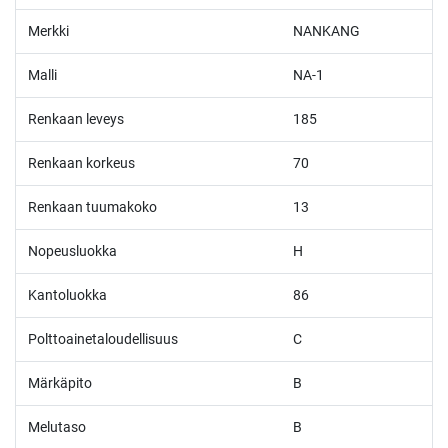
Merkki
NANKANG
Malli
NA-1
Renkaan leveys
185
Renkaan korkeus
70
Renkaan tuumakoko
13
Nopeusluokka
H
Kantoluokka
86
Polttoainetaloudellisuus
C
Märkäpito
B
Melutaso
B