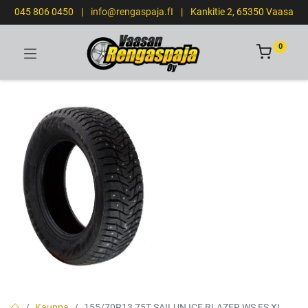
045 806 0450
|
info@rengaspaja.fI
|
Kankitie 2, 65350 Vaasa
0
Kauppa
155/70R13 75T SAILUN ICE BLAZER WS FS XL