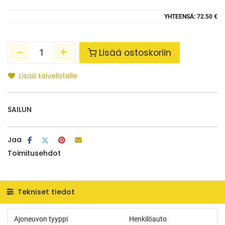
YHTEENSÄ:
72.50 €
Lisää ostoskoriin
Lisää toivelistalle
SAILUN
Jaa
Toimitusehdot
Tekniset tiedot
Ajoneuvon tyyppi
Henkilöauto