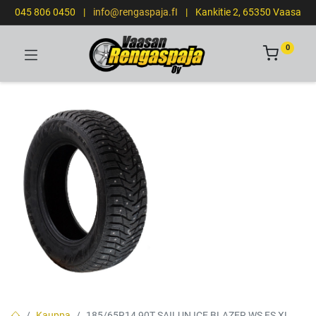
045 806 0450
|
info@rengaspaja.fI
|
Kankitie 2, 65350 Vaasa
0
Kauppa
185/65R14 90T SAILUN ICE BLAZER WS FS XL