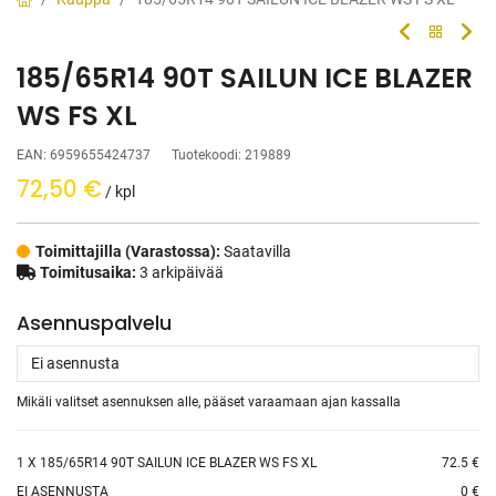
185/65R14 90T SAILUN ICE BLAZER
WS FS XL
EAN:
6959655424737
Tuotekoodi:
219889
72,50
€
/ kpl
Toimittajilla (Varastossa):
Saatavilla
Toimitusaika:
3 arkipäivää
Asennuspalvelu
Mikäli valitset asennuksen alle, pääset varaamaan ajan kassalla
1
X 185/65R14 90T SAILUN ICE BLAZER WS FS XL
72.5 €
EI ASENNUSTA
0 €