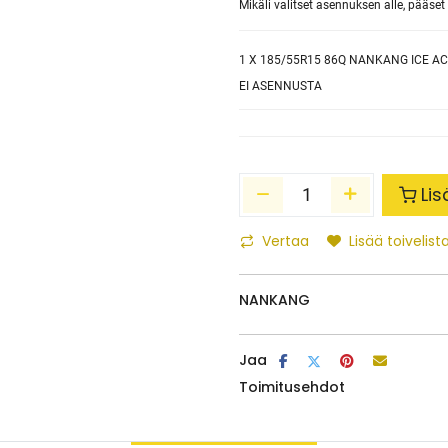
Mikäli valitset asennuksen alle, pääs
1
X 185/55R15 86Q NANKANG ICE ACT
EI ASENNUSTA
Lis
Vertaa
Lisää toivelista
NANKANG
Jaa
Toimitusehdot