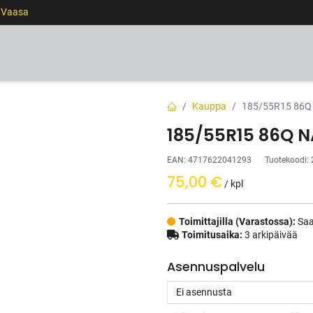
0 Vaasa
RENKAAT
VANTEET
PALVELUT
RAHOITUS
Kauppa
185/55R15 86Q
185/55R15 86Q N
EAN:
4717622041293
Tuotekoodi:
75,00
€
/ kpl
Toimittajilla (Varastossa):
Saa
Toimitusaika:
3 arkipäivää
Asennuspalvelu