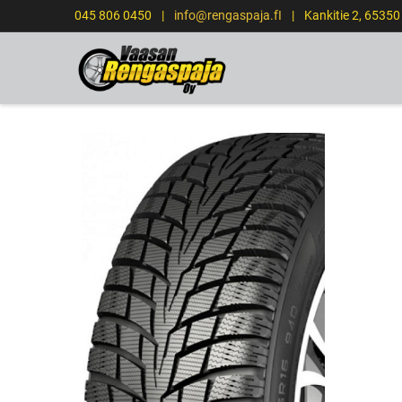
045 806 0450
|
info@rengaspaja.fI
|
Kankitie 2, 6535
ETUSIVU