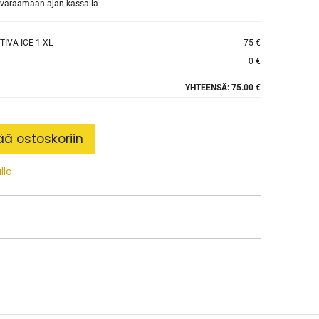
et varaamaan ajan kassalla
IVA ICE-1 XL
75 €
0 €
YHTEENSÄ:
75.00 €
ää ostoskoriin
lle