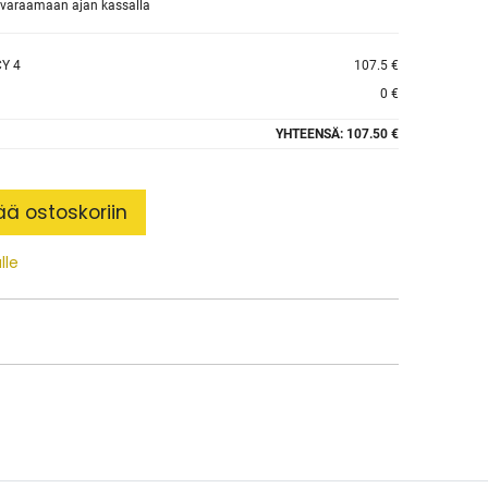
et varaamaan ajan kassalla
Y 4
107.5 €
0 €
YHTEENSÄ:
107.50 €
ää ostoskoriin
lle