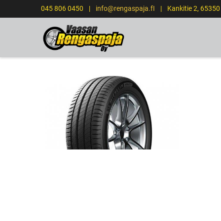
045 806 0450
|
info@rengaspaja.fI
|
Kankitie 2, 6535
ETUSIVU