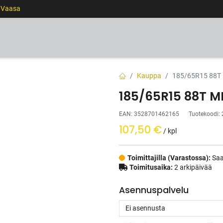
0 Vaasa
RENKAAT
VANTEET
PALVELUT
RAHOITUS
Kauppa
185/65R15 88T
185/65R15 88T M
EAN:
3528701462165
Tuotekoodi:
107,50
€
/ kpl
Toimittajilla (Varastossa):
Saa
Toimitusaika:
2 arkipäivää
Asennuspalvelu