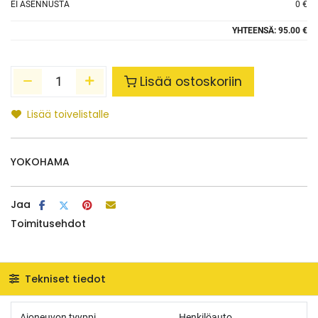
EI ASENNUSTA
0 €
YHTEENSÄ:
95.00 €
Lisää ostoskoriin
Lisää toivelistalle
YOKOHAMA
Jaa
Toimitusehdot
Tekniset tiedot
Ajoneuvon tyyppi
Henkilöauto