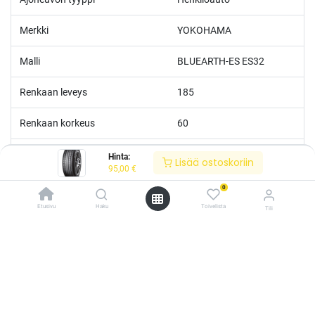
Merkki
YOKOHAMA
Malli
BLUEARTH-ES ES32
Renkaan leveys
185
Renkaan korkeus
60
Renkaan tuumakoko
15
Hinta:
Lisää ostoskoriin
95,00
€
Nopeusluokka
H
0
Etusivu
Haku
Toivelista
Tili
Kantoluokka
88
/* ---------------------------------------------------------- Vaasan Rengaspaja –
typografia + väriteema (Odoo CSS-injektio) ---------------------------------------------
Polttoainetaloudellisuus
C
------------- */ /* Fontit Google Fontsista */ @import
url('https://fonts.googleapis.com/css2?
Märkäpito
C
family=Bebas+Neue&family=Inter:wght@400;500;600&display=swap');
/* Brändivärit muuttujina */ :root { --vr-yellow: #F4D521; /* Pääkeltainen
*/ --vr-gold: #BA9517; /* Tummempi kulta (hover, korostukset) */ --vr-
Melutaso
A