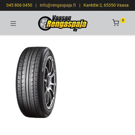
045 806 0450
|
info@rengaspaja.fI
|
Kankitie 2, 65350 Vaasa
0