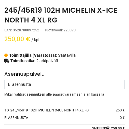
245/45R19 102H MICHELIN X-ICE
NORTH 4 XL RG
EAN:
3528700097252
Tuotekoodi:
220873
250,00
€
/ kpl
Toimittajilla (Varastossa):
Saatavilla
Toimitusaika:
2 arkipäivää
Asennuspalvelu
Mikäli valitset asennuksen alle, pääset varaamaan ajan kassalla
1
X 245/45R19 102H MICHELIN X-ICE NORTH 4 XL RG
250 €
EI ASENNUSTA
0 €
YHTEENSÄ:
250.00 €