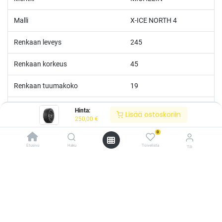
Malli
X-ICE NORTH 4
Renkaan leveys
245
Renkaan korkeus
45
Renkaan tuumakoko
19
Nopeusluokka
H
Hinta:
Lisää ostoskoriin
250,00
€
Kantoluokka
102
0
Etusivu
Haku
Toivelista
Tili
Erikoisvahvistettu
Kyllä
/* ---------------------------------------------------------- Vaasan Rengaspaja –
typografia + väriteema (Odoo CSS-injektio) ---------------------------------------------
M+S
Kyllä
------------- */ /* Fontit Google Fontsista */ @import
url('https://fonts.googleapis.com/css2?
3PMSF
Kyllä
family=Bebas+Neue&family=Inter:wght@400;500;600&display=swap');
/* Brändivärit muuttujina */ :root { --vr-yellow: #F4D521; /* Pääkeltainen
*/ --vr-gold: #BA9517; /* Tummempi kulta (hover, korostukset) */ --vr-