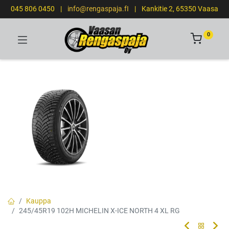
045 806 0450
|
info@rengaspaja.fI
|
Kankitie 2, 65350 Vaasa
0
Kauppa
245/45R19 102H MICHELIN X-ICE NORTH 4 XL RG