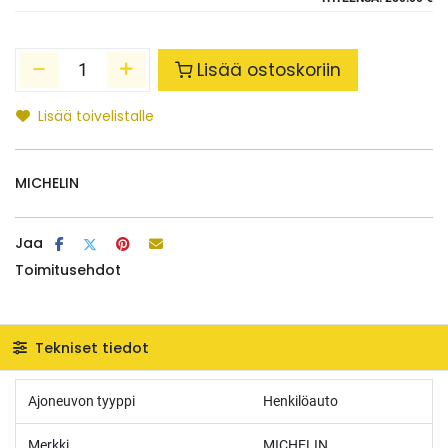
Lisää ostoskoriin
Lisää toivelistalle
MICHELIN
Jaa
Toimitusehdot
Tekniset tiedot
Ajoneuvon tyyppi
Henkilöauto
Merkki
MICHELIN