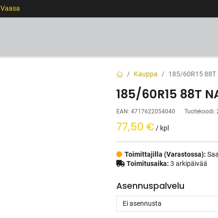
0 Vaasa
RENKAAT
VANTEET
PALVELUT
RAHOITUS
Kauppa
185/60R15 88T
185/60R15 88T 
EAN:
4717622054040
Tuotekoodi:
77,50
€
/ kpl
Toimittajilla (Varastossa):
Saa
Toimitusaika:
3 arkipäivää
Asennuspalvelu