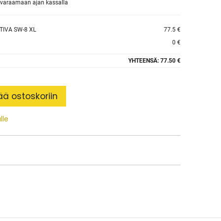
et varaamaan ajan kassalla
TIVA SW-8 XL
77.5 €
0 €
YHTEENSÄ:
77.50 €
ää ostoskoriin
lle