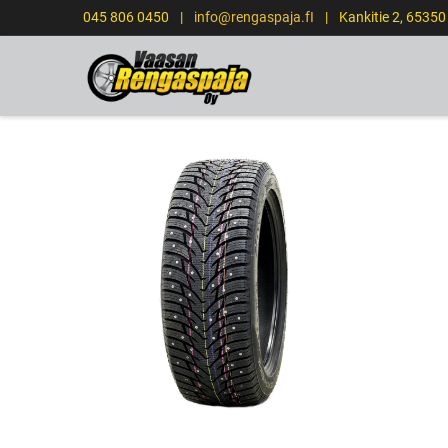
045 806 0450
|
info@rengaspaja.fI
|
Kankitie 2, 6535
ETUSIVU