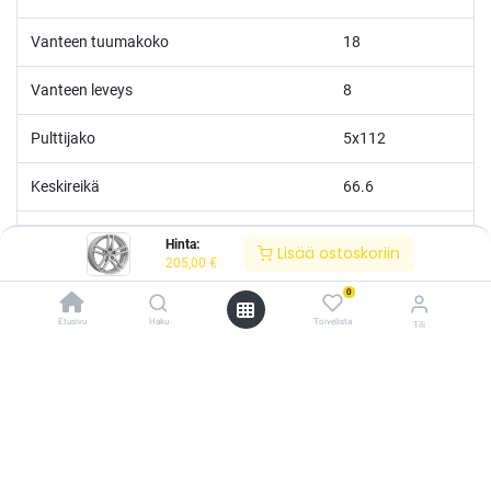
Vanteen tuumakoko
18
Vanteen leveys
8
Pulttijako
5x112
Keskireikä
66.6
ET
30
Hinta:
Lisää ostoskoriin
205,00
€
Soveltuu talvikäyttöön
Kyllä
0
Etusivu
Haku
Toivelista
Tili
/* ---------------------------------------------------------- Vaasan Rengaspaja –
typografia + väriteema (Odoo CSS-injektio) ---------------------------------------------
------------- */ /* Fontit Google Fontsista */ @import
url('https://fonts.googleapis.com/css2?
family=Bebas+Neue&family=Inter:wght@400;500;600&display=swap');
/* Brändivärit muuttujina */ :root { --vr-yellow: #F4D521; /* Pääkeltainen
*/ --vr-gold: #BA9517; /* Tummempi kulta (hover, korostukset) */ --vr-