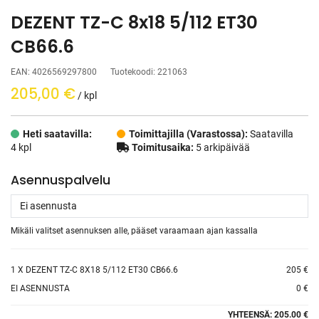
DEZENT TZ-C 8x18 5/112 ET30
CB66.6
EAN:
4026569297800
Tuotekoodi:
221063
205,00
€
/ kpl
Heti saatavilla:
Toimittajilla (Varastossa):
Saatavilla
4 kpl
Toimitusaika:
5 arkipäivää
Asennuspalvelu
Mikäli valitset asennuksen alle, pääset varaamaan ajan kassalla
1
X DEZENT TZ-C 8X18 5/112 ET30 CB66.6
205 €
EI ASENNUSTA
0 €
YHTEENSÄ:
205.00 €