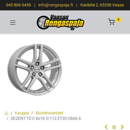
045 806 0450
|
info@rengaspaja.fI
|
Kankitie 2, 65350 Vaasa
0
Kauppa
Alumiinivanteet
DEZENT TZ-C 8x18 5/112 ET30 CB66.6