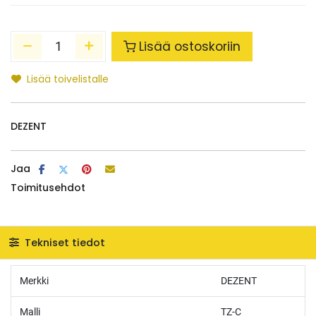
Lisää ostoskoriin
Lisää toivelistalle
DEZENT
Jaa
Toimitusehdot
Tekniset tiedot
Merkki
DEZENT
Malli
TZ-C