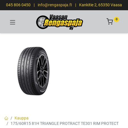
045 806 0450
|
info@rengaspaja.fI
|
Kankitie 2, 65350 Vaasa
0
Kauppa
175/60R15 81H TRIANGLE PROTRACT TE301 RIM PROTECT