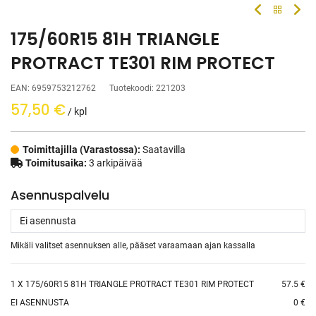
175/60R15 81H TRIANGLE
PROTRACT TE301 RIM PROTECT
EAN:
6959753212762
Tuotekoodi:
221203
57,50
€
/ kpl
Toimittajilla (Varastossa):
Saatavilla
Toimitusaika:
3 arkipäivää
Asennuspalvelu
Mikäli valitset asennuksen alle, pääset varaamaan ajan kassalla
1
X 175/60R15 81H TRIANGLE PROTRACT TE301 RIM PROTECT
57.5 €
EI ASENNUSTA
0 €