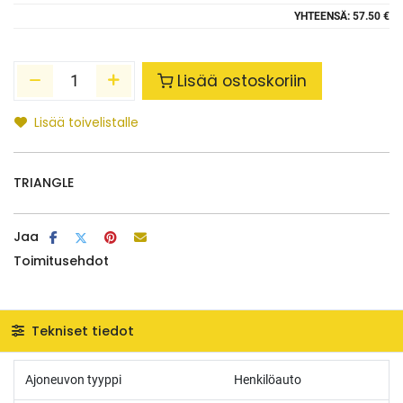
YHTEENSÄ:
57.50 €
Lisää ostoskoriin
Lisää toivelistalle
TRIANGLE
Jaa
Toimitusehdot
Tekniset tiedot
Ajoneuvon tyyppi
Henkilöauto