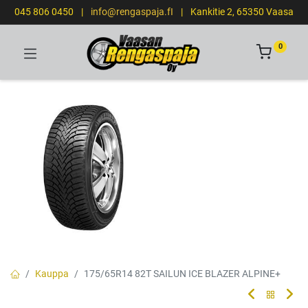
045 806 0450
|
info@rengaspaja.fI
|
Kankitie 2, 65350 Vaasa
0
Kauppa
175/65R14 82T SAILUN ICE BLAZER ALPINE+