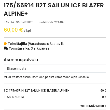
175/65R14 82T SAILUN ICE BLAZER
ALPINE+
EAN:
6959655443820
Tuotekoodi:
221407
60,00
€
/ kpl
Toimittajilla (Varastossa):
Saatavilla
Toimitusaika:
3 arkipäivää
Asennuspalvelu
Mikäli valitset asennuksen alle, pääset varaamaan ajan kassalla
1
X 175/65R14 82T SAILUN ICE BLAZER ALPINE+
60 €
EI ASENNUSTA
0 €
YHTEENSÄ:
60.00 €