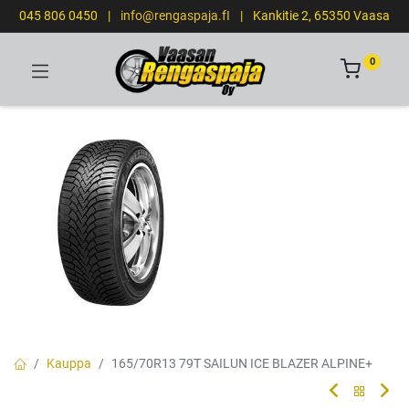
045 806 0450
|
info@rengaspaja.fI
|
Kankitie 2, 65350 Vaasa
0
Kauppa
165/70R13 79T SAILUN ICE BLAZER ALPINE+