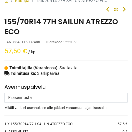
Kauppa
155/70R14 77H SAILUN ATREZZO ECO
155/70R14 77H SAILUN ATREZZO
ECO
EAN:
8848116037488
Tuotekoodi:
222058
57,50
€
/ kpl
Toimittajilla (Varastossa):
Saatavilla
Toimitusaika:
3 arkipäivää
Asennuspalvelu
Mikäli valitset asennuksen alle, pääset varaamaan ajan kassalla
1
X 155/70R14 77H SAILUN ATREZZO ECO
57.5 €
EI ASENNUSTA
0 €