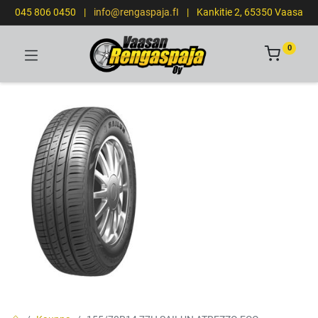
045 806 0450
|
info@rengaspaja.fI
|
Kankitie 2, 65350 Vaasa
0