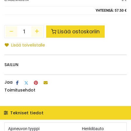
YHTEENSÄ:
57.50 €
Lisää ostoskoriin
Lisää toivelistalle
SAILUN
Jaa
Toimitusehdot
Tekniset tiedot
Ajoneuvon tyyppi
Henkilöauto