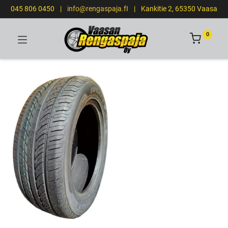
045 806 0450
|
info@rengaspaja.fI
|
Kankitie 2, 65350 Vaasa
0