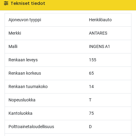
Tekniset tiedot
Ajoneuvon tyyppi
Henkilöauto
Merkki
ANTARES
Malli
INGENS A1
Renkaan leveys
155
Renkaan korkeus
65
Renkaan tuumakoko
14
Nopeusluokka
T
Kantoluokka
75
Polttoainetaloudellisuus
D