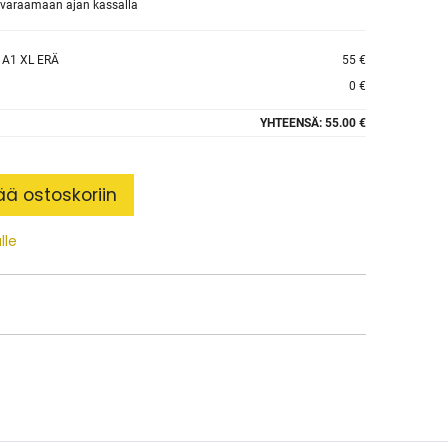
et varaamaan ajan kassalla
 A1 XL ERÄ
55 €
0 €
YHTEENSÄ:
55.00 €
ää ostoskoriin
lle