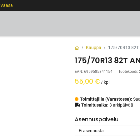
0 Vaasa
RENKAAT
VANTEET
PALVELUT
RAHOITUS
Kauppa
175/70R13 82T
175/70R13 82T A
EAN:
6959585841154
Tuotekoodi:
55,00
€
/ kpl
Toimittajilla (Varastossa):
Saa
Toimitusaika:
3 arkipäivää
Asennuspalvelu