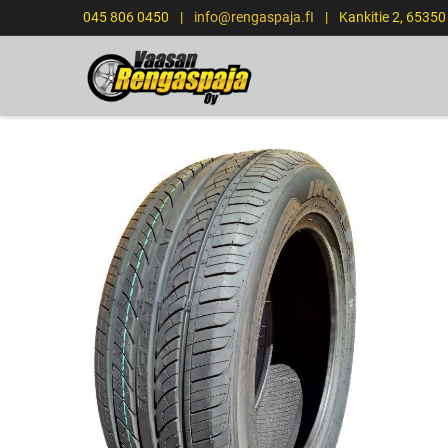
045 806 0450
|
info@rengaspaja.fI
|
Kankitie 2, 6535
ETUSIVU