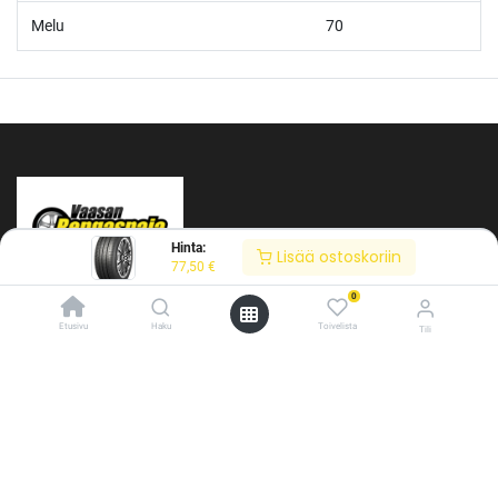
Melu
70
Hinta:
Lisää ostoskoriin
77,50
€
0
Etusivu
Haku
Toivelista
Tili
/* ---------------------------------------------------------- Vaasan Rengaspaja –
typografia + väriteema (Odoo CSS-injektio) ---------------------------------------------
Tietoja meistä
------------- */ /* Fontit Google Fontsista */ @import
url('https://fonts.googleapis.com/css2?
Vaasan Rengaspaja Oy
family=Bebas+Neue&family=Inter:wght@400;500;600&display=swap');
Y-tunnus: 2484904-1
/* Brändivärit muuttujina */ :root { --vr-yellow: #F4D521; /* Pääkeltainen
Kankitie 2
*/ --vr-gold: #BA9517; /* Tummempi kulta (hover, korostukset) */ --vr-
65350 Vaasa