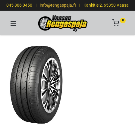
045 806 0450
|
info@rengaspaja.fI
|
Kankitie 2, 65350 Vaasa
0