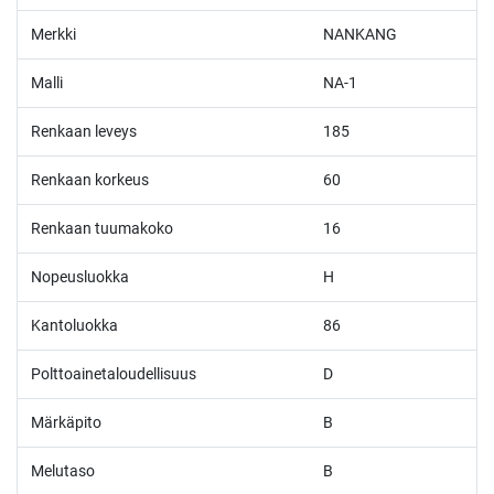
Merkki
NANKANG
Malli
NA-1
Renkaan leveys
185
Renkaan korkeus
60
Renkaan tuumakoko
16
Nopeusluokka
H
Kantoluokka
86
Polttoainetaloudellisuus
D
Märkäpito
B
Melutaso
B