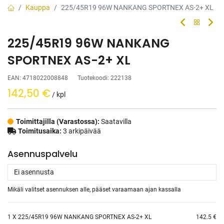
Kauppa
225/45R19 96W NANKANG SPORTNEX AS-2+ XL
225/45R19 96W NANKANG
SPORTNEX AS-2+ XL
EAN:
4718022008848
Tuotekoodi:
222138
142,50
€
/ kpl
Toimittajilla (Varastossa):
Saatavilla
Toimitusaika:
3 arkipäivää
Asennuspalvelu
Mikäli valitset asennuksen alle, pääset varaamaan ajan kassalla
1
X 225/45R19 96W NANKANG SPORTNEX AS-2+ XL
142.5 €