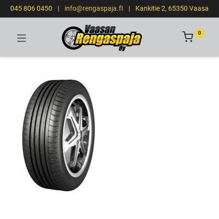
045 806 0450
|
info@rengaspaja.fI
|
Kankitie 2, 65350 Vaasa
0