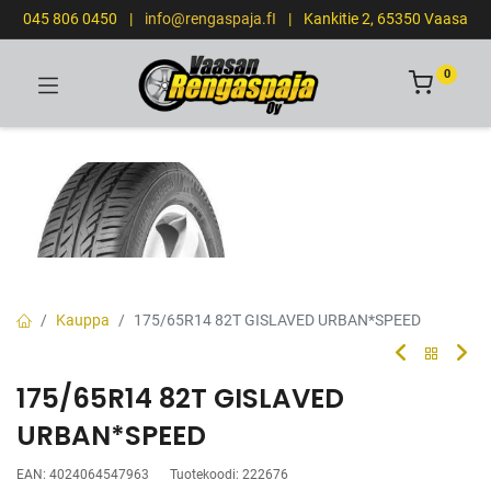
045 806 0450
|
info@rengaspaja.fI
|
Kankitie 2, 65350 Vaasa
0
Kauppa
175/65R14 82T GISLAVED URBAN*SPEED
175/65R14 82T GISLAVED
URBAN*SPEED
EAN:
4024064547963
Tuotekoodi:
222676