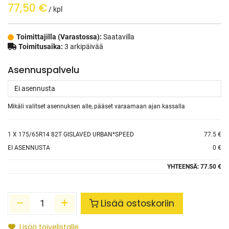
77,50
€
/ kpl
Toimittajilla (Varastossa):
Saatavilla
Toimitusaika:
3 arkipäivää
Asennuspalvelu
Mikäli valitset asennuksen alle, pääset varaamaan ajan kassalla
1
X 175/65R14 82T GISLAVED URBAN*SPEED
77.5 €
EI ASENNUSTA
0 €
YHTEENSÄ:
77.50 €
Lisää ostoskoriin
Lisää toivelistalle