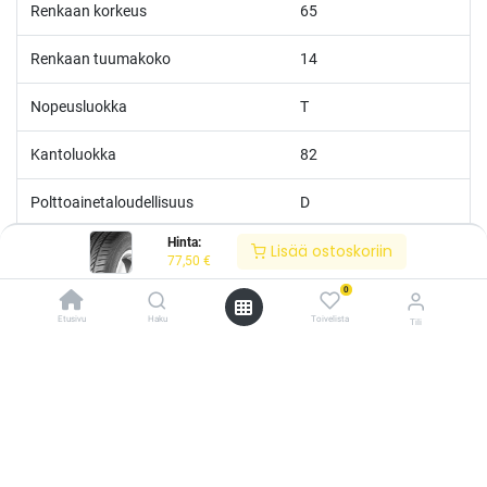
Renkaan korkeus
65
Renkaan tuumakoko
14
Nopeusluokka
T
Kantoluokka
82
Polttoainetaloudellisuus
D
Hinta:
Lisää ostoskoriin
Märkäpito
C
77,50
€
0
Melutaso
B
Etusivu
Haku
Toivelista
Tili
Melu
70
/* ---------------------------------------------------------- Vaasan Rengaspaja –
typografia + väriteema (Odoo CSS-injektio) ---------------------------------------------
------------- */ /* Fontit Google Fontsista */ @import
url('https://fonts.googleapis.com/css2?
family=Bebas+Neue&family=Inter:wght@400;500;600&display=swap');
/* Brändivärit muuttujina */ :root { --vr-yellow: #F4D521; /* Pääkeltainen
*/ --vr-gold: #BA9517; /* Tummempi kulta (hover, korostukset) */ --vr-