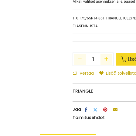
Mikäli valitset asennuksen alle, pääs
1
X 175/65R14 86T TRIANGLE ICELYNX
EI ASENNUSTA
Lis
Vertaa
Lisää toivelista
TRIANGLE
Jaa
Toimitusehdot