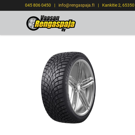
045 806 0450
|
info@rengaspaja.fI
|
Kankitie 2, 6535
ETUSIVU