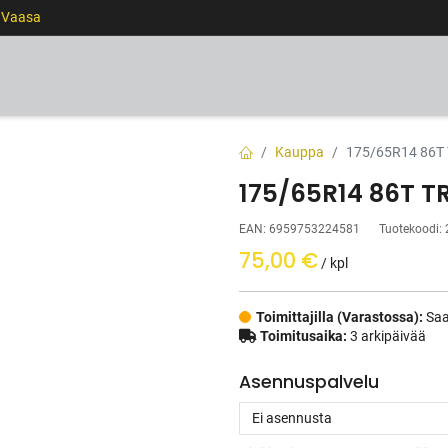
0 Vaasa
RENKAAT
VANTEET
PALVELUT
RAHOITUS
Kauppa
175/65R14 86T 
175/65R14 86T T
EAN:
6959753224581
Tuotekoodi:
75,00
€
/ kpl
Toimittajilla (Varastossa):
Saa
Toimitusaika:
3 arkipäivää
Asennuspalvelu