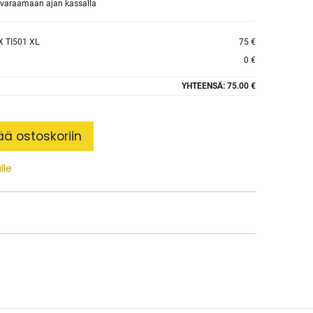
et varaamaan ajan kassalla
 TI501 XL
75 €
0 €
YHTEENSÄ:
75.00 €
ää ostoskoriin
lle