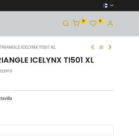
0
0
YHTEYSTIEDOT
TRIANGLE ICELYNX TI501 XL
RIANGLE ICELYNX TI501 XL
222915
tavilla