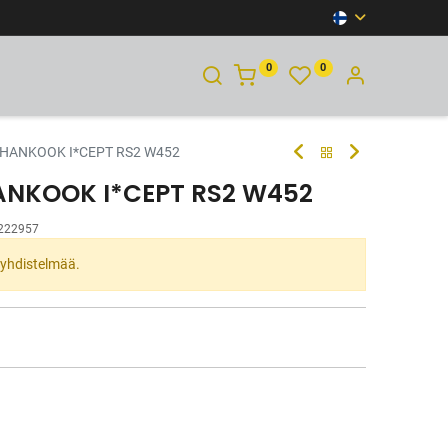
0
0
YHTEYSTIEDOT
 HANKOOK I*CEPT RS2 W452
HANKOOK I*CEPT RS2 W452
222957
ta yhdistelmää.