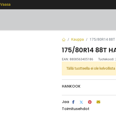
0 Vaasa
RENKAAT
VANTEET
PALVELUT
RAHOITUS
Kauppa
175/80R14 88T
175/80R14 88T 
EAN:
8808563405186
Tuotekoodi:
Tällä tuotteella ei ole kelvollis
HANKOOK
Jaa
Toimitusehdot