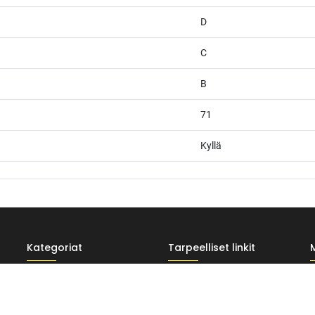
D
C
B
71
Kyllä
Kategoriat
Tarpeelliset linkit
afia + väriteema (Odoo CSS-injektio) ---------------------------------------------------
Renkaat
Rahoitus
wght@400;500;600&display=swap'); /* Brändivärit muuttujina */ :root { -
usta */ --vr-gray: #CDCECF; /* Vaalea harmaa taustasävy */ --vr-white: #FFFFF
Vanteet
Tilaus- ja toimitusehdot
, button, select { font-family: 'Inter', -apple-system, BlinkMacSystemFont, "Sego