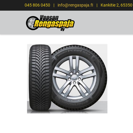
045 806 0450
|
info@rengaspaja.fI
|
Kankitie 2, 6535
ETUSIVU